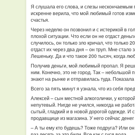
Я слушала его слова, и слезы нескончаемым 
искренне верила, что мой любимый готов изм
счастья.
Через неделю он позвонил и с истерикой в гол
плохой ситуации. Что если он не отдаст деньги
случилось, он только зло кричал, что только 2
отдаст их через два дня – он труп. Мне стало
Лешеньку. Да и что такое 200 тысяч, когда л
Получив деньги, мой любимый пропал. Я решил
ним. Конечно, это не город. Так – небольшой п
знают на рынке и отправилась туда. Показал
Всего за пять минут я узнала, что из себя пр
Алексей – сын местной алкоголички, у которо
непутевый. Нигде не учился, никогда не работ
сытый, гладкий и в новой дорогой одежде. И с
продавщице из магазина. У него сейчас денег
– А ты ему кто будешь? Тоже подруга? Или он 
раз десять за это били. Все как с гуся вода...