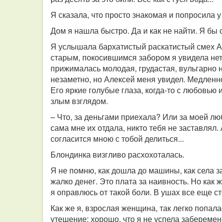
Я сказала, что просто знакомая и попросила 
Дом я нашла быстро. Да и как не найти. Я бы
Я услышала бархатистый раскатистый смех Ал
старым, покосившимся забором я увидела не
прижималась молодая, грудастая, вульгарно 
незаметно, но Алексей меня увидел. Медленно
Его яркие голубые глаза, когда-то с любовью
злым взглядом.
– Что, за деньгами приехала? Или за моей люб
сама мне их отдала, никто тебя не заставлял. 
согласится мною с тобой делиться...
Блондинка визгливо расхохоталась.
Я не помню, как дошла до машины, как села з
жалко денег. Это плата за наивность. Но как 
я оправлюсь от такой боли. В ушах все еще ст
Как же я, взрослая женщина, так легко попал
утешение: хорошо, что я не успела заберемен