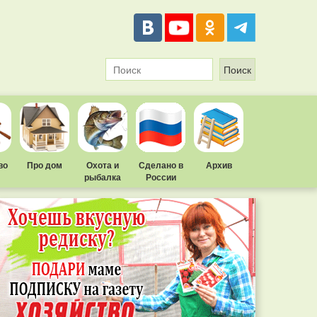
во
Про дом
Охота и
Сделано в
Архив
рыбалка
России