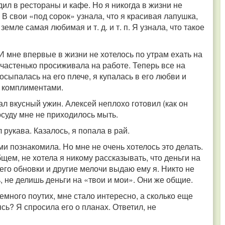
дил в рестораны и кафе. Но я никогда в жизни не
В свои «под сорок» узнала, что я красивая лапушка,
мле самая любимая и т. д. и т. п. Я узнала, что такое
И мне впервые в жизни не хотелось по утрам ехать на
частенько просиживала на работе. Теперь все на
осыпалась на его плече, я купалась в его любви и
и комплиментами.
 вкусный ужин. Алексей неплохо готовил (как он
посуду мне не приходилось мыть.
л рукава. Казалось, я попала в рай.
ми познакомила. Но мне не очень хотелось это делать.
щем, не хотела я никому рассказывать, что деньги на
 его обновки и другие мелочи выдаю ему я. Никто не
ь, не делишь деньги на «твои и мои». Они же общие.
много поутих, мне стало интересно, а сколько еще
сь? Я спросила его о планах. Ответил, не