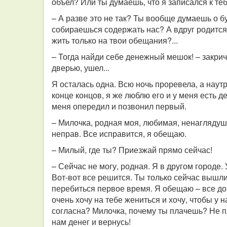
объел? Или ты думаешь, что я записался к т
– А разве это не так? Ты вообще думаешь о 
собираешься содержать нас? А вдруг родится 
жить только на твои обещания?...
– Тогда найди себе денежный мешок! – закрич
дверью, ушел...
Я осталась одна. Всю ночь проревела, а наут
конце концов, я же люблю его и у меня есть де
меня опередил и позвонил первый.
– Милочка, родная моя, любимая, ненаглядуш
неправ. Все исправится, я обещаю.
– Милый, где ты? Приезжай прямо сейчас!
– Сейчас не могу, родная. Я в другом городе.
Вот-вот все решится. Ты только сейчас вышли
перебиться первое время. Я обещаю – все до 
очень хочу на тебе жениться и хочу, чтобы у н
согласна? Милочка, почему ты плачешь? Не п
нам денег и вернусь!