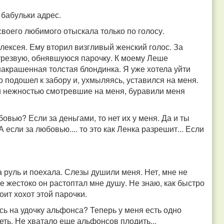
у бабульки адрес.
 своего любимого отыскала только по голосу.
ексея. Ему вторил визгливый женский голос. За
трезвую, обнявшуюся парочку. К моему Леше
накрашенная толстая блондинка. Я уже хотела уйти
 подошел к забору и, ухмыляясь, уставился на меня.
 и нежностью смотревшие на меня, буравили меня
овью? Если за деньгами, то нет их у меня. Да и ты
А если за любовью.... то это как Ленка разрешит... Если
а руль и поехала. Слезы душили меня. Нет, мне не
же жестоко он растоптал мне душу. Не знаю, как быстро
оит хохот этой парочки.
ась на удочку альфонса? Теперь у меня есть одно
еть. Не хватало еще альфонсов плодить...