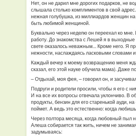
Нет, он не дарил мне дорогих подарков, не во
слышала столько комплиментов в свой адрес. 
нежная голубушка, из миллиардов женщин на зе
быть любимой женщиной.
Буквально через неделю он переехал ко мне. 
работу. До знакомства с Лешей я в выходные 
свете оказалось неважным... Кроме него. Я пр
нежности, наслаждаясь ласковыми словами 
Каждый вечер к моему возвращению меня ждал
сказал, его этой науке обучила мама). Даже 
– Отдыхай, моя фея, – говорил он, и засучива
Подруги и родители просили, чтобы я его с ни
И на все их вопросы отвечала уклончиво. В об
продукты, бензин для его старенькой ауди, на
поймет. А ведь это естественно: когда любиш
Через полтора месяца, когда любовный пыл не
Алеша собирается так жить, ничем не занимая
задумываясь: