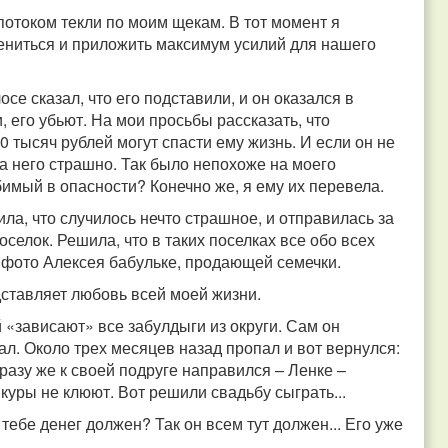
потоком текли по моим щекам. В тот момент я
ениться и приложить максимум усилий для нашего
осе сказал, что его подставили, и он оказался в
, его убьют. На мои просьбы рассказать, что
00 тысяч рублей могут спасти ему жизнь. И если он не
 за него страшно. Так было непохоже на моего
юбимый в опасности? Конечно же, я ему их перевела.
а, что случилось нечто страшное, и отправилась за
оселок. Решила, что в таких поселках все обо всех
а фото Алексея бабульке, продающей семечки.
едставляет любовь всей моей жизни.
й «зависают» все забулдыги из округи. Сам он
ал. Около трех месяцев назад пропал и вот вернулся:
разу же к своей подруге направился – Ленке –
 куры не клюют. Вот решили свадьбу сыграть...
тебе денег должен? Так он всем тут должен... Его уже