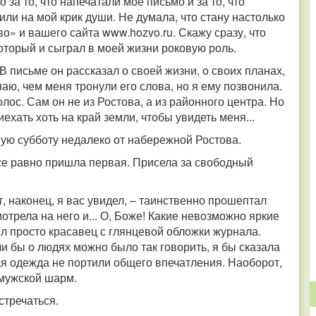
за то, что напечатали мое письмо и за то, что
ли на мой крик души. Не думала, что стану настолько
о» и вашего сайта www.hozvo.ru. Скажу сразу, что
который и сыграл в моей жизни роковую роль.
В письме он рассказал о своей жизни, о своих планах,
аю, чем меня тронули его слова, но я ему позвонила.
лос. Сам он не из Ростова, а из районного центра. Но
риехать хоть на край земли, чтобы увидеть меня...
ую субботу недалеко от набережной Ростова.
все равно пришла первая. Присела за свободный
т, наконец, я вас увидел, – таинственно прошептал
трела на него и... О, Боже! Какие невозможно яркие
ыл просто красавец с глянцевой обложки журнала.
и бы о людях можно было так говорить, я бы сказала
ая одежда не портили общего впечатления. Наоборот,
 мужской шарм.
стречаться.