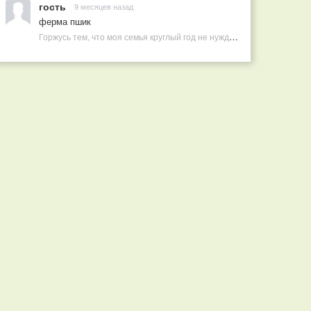
гость
9 месяцев назад
ферма пшик
Горжусь тем, что моя семья круглый год не нуждается в покупных витаминах