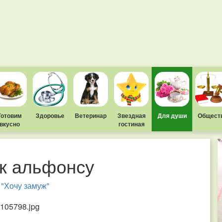
Готовим
Здоровье
Ветеринар
Звездная
Для души
Общест
вкусно
гостиная
 к альфонсу
"Хочу замуж"