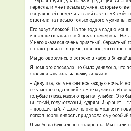
– Здравствуйте, уважаемая редакция. Спасибо 
переслали мне письма мужчин, которые ответи
популярной среди читателей газеты «Хозяйств
ответила на письмо только одного мужчины, 
Его зовут Алексей. На три года младше меня. 
и в конце оставил свой номер телефона. Не зн
У него оказался очень приятный, бархатный го
он так просил о встрече, говорил, что готов п
Мы договорились о встрече в кафе в ближайш
Я немного опоздала, но была удивлена, что 
столик и заказала чашечку капучино.
– Девушка, вы мне снитесь каждую ночь. И во
незаметно подсевший ко мне мужчина. Я посмо
голубые глаза, какая открытая улыбка. Это б
Высокий, голубоглазый, кудрявый брюнет. Есл
– породистый. И даже не очень модная и нов
легкая неряшливость придавала ему особый
Я им была буквально околдована. Мы стали в