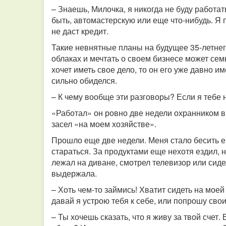
– Знаешь, Милочка, я никогда не буду работат
быть, автомастерскую или еще что-нибудь. Я п
не даст кредит.
Такие невнятные планы на будущее 35-летнег
облаках и мечтать о своем бизнесе может се
хочет иметь свое дело, то он его уже давно им
сильно обиделся.
– К чему вообще эти разговоры? Если я тебе на
«Работал» он ровно две недели охранником в 
засел «на моем хозяйстве».
Прошло еще две недели. Меня стало бесить ег
стараться. За продуктами еще нехотя ездил, 
лежал на диване, смотрел телевизор или сиде
выдержала.
– Хоть чем-то займись! Хватит сидеть на моей
давай я устрою тебя к себе, или попрошу свои
– Ты хочешь сказать, что я живу за твой счет.