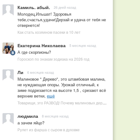
Камиль. абый.
26 дней назад
Молодец,Ильшат! Здоровья
тебе,счастья,удачи!Дерзай и удача от тебя не
отвернется!
Как стать хозяином пасеки в 10 лет
Екатерина Николаева
5 месяцев назад
А где скорпионы?
Гороскоп по знакам зодиака на 2026 год
Ли
6 месяцев назад
Малиновое " Дерево", это штамбовая малина,
не нуждающая опоры. Урожай отличный, к
зиме подрезается на высоте 1,5 , срезают всё
верхние ветки,
ещё
Товарищи, это РАЗВОД! Почему малиновых деревьев не бывает, или Как ушлые продавцы наживаются на мечтах садоводов
людмила
8 месяцев назад
а зачем яйцо?
Рулет из фарша с сыром в духовке