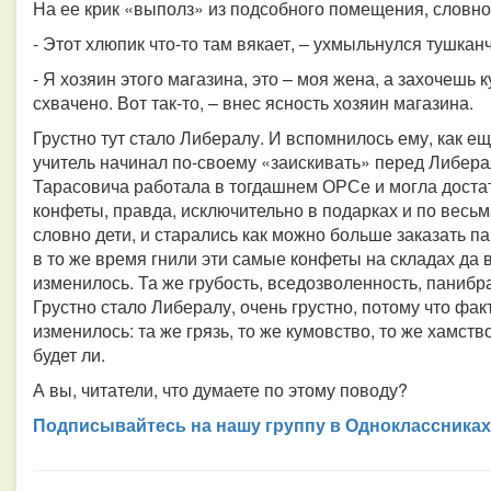
На ее крик «выполз» из подсобного помещения, словно
- Этот хлюпик что-то там вякает, – ухмыльнулся тушканч
- Я хозяин этого магазина, это – моя жена, а захочешь 
схвачено. Вот так-то, – внес ясность хозяин магазина.
Грустно тут стало Либералу. И вспомнилось ему, как 
учитель начинал по-своему «заискивать» перед Либера
Тарасовича работала в тогдашнем ОРСе и могла доста
конфеты, правда, исключительно в подарках и по весь
словно дети, и старались как можно больше заказать пак
в то же время гнили эти самые конфеты на складах да в
изменилось. Та же грубость, вседозволенность, панибр
Грустно стало Либералу, очень грустно, потому что фак
изменилось: та же грязь, то же кумовство, то же хамство
будет ли.
А вы, читатели, что думаете по этому поводу?
Подписывайтесь на нашу группу в Одноклассниках