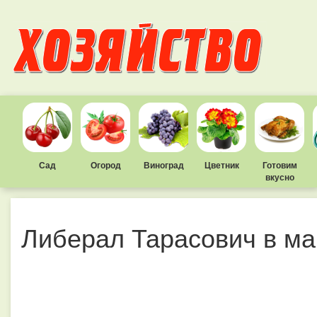
Сад
Огород
Виноград
Цветник
Готовим
вкусно
Либерал Тарасович в ма