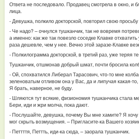
Ответа не последовало. Продавец смотрела в окно, и б
лица.
- Девушка, полкило докторской, повторил свою просьб
- Че надо? – очнулся тушканчик, так не вовремя потр
а именно: как же так повезло соседке Клавке отхватить
раза дешевле, чем у нее. Вечно этой заразе-Клавке везе
- Полкилограмма докторской, в третий раз, уже теряя 
Тушканчик, отшмонав добрый шмат, почти бросила колб
- Ой, спохватился Либерал Тарасович, что-то мне колба
зеленоватым отливом она у Вас, да и липучая какая-то,
Я брать, наверное, не буду.
- Шляются тут всякие, физиономия тушканчика стала м
Бери, иди и жри молча, пока дают.
- Послушайте, девушка, почему Вы мне хамите? Я хочу 
мог скрыть возмущения. – Пригласите-ка Вашего хозяи
- Петтття, Петтть, иди-ка сюда, – заорала тушканчик.