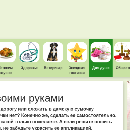
Готовим
Здоровье
Ветеринар
Звездная
Для души
Общест
вкусно
гостиная
воими руками
в дорогу или сложить в дамскую сумочку
чки нет? Конечно же, сделать ее самостоятельно.
какой только пожелаете. А если решите пошить
 не забудьте украсить ее аппликацией.