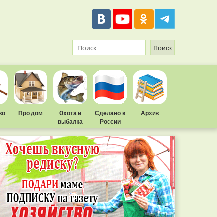
во
Про дом
Охота и
Сделано в
Архив
рыбалка
России