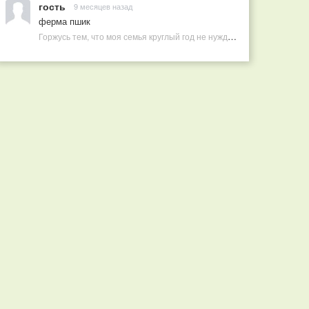
гость
9 месяцев назад
ферма пшик
Горжусь тем, что моя семья круглый год не нуждается в покупных витаминах