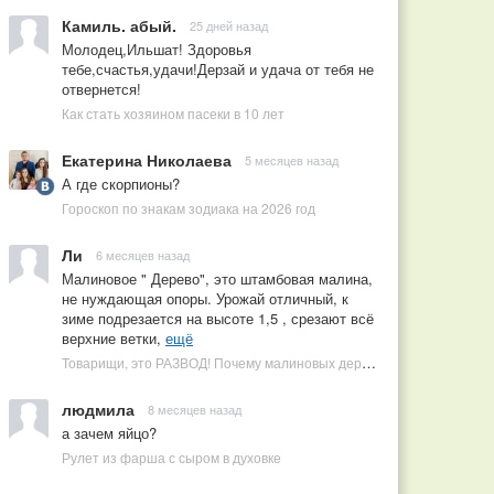
Камиль. абый.
25 дней назад
Молодец,Ильшат! Здоровья
тебе,счастья,удачи!Дерзай и удача от тебя не
отвернется!
Как стать хозяином пасеки в 10 лет
Екатерина Николаева
5 месяцев назад
А где скорпионы?
Гороскоп по знакам зодиака на 2026 год
Ли
6 месяцев назад
Малиновое " Дерево", это штамбовая малина,
не нуждающая опоры. Урожай отличный, к
зиме подрезается на высоте 1,5 , срезают всё
верхние ветки,
ещё
Товарищи, это РАЗВОД! Почему малиновых деревьев не бывает, или Как ушлые продавцы наживаются на мечтах садоводов
людмила
8 месяцев назад
а зачем яйцо?
Рулет из фарша с сыром в духовке