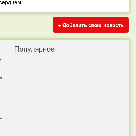
сердцем
+ Добавить свою новость
Популярное
и
я
бе
 О