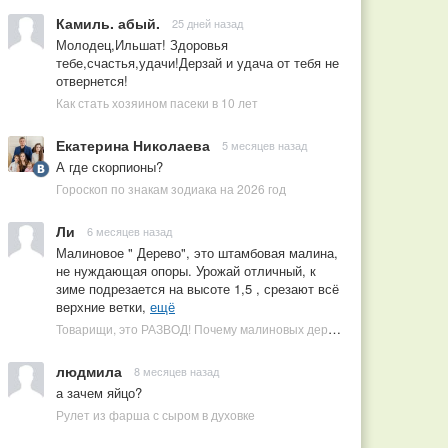
Камиль. абый.
25 дней назад
Молодец,Ильшат! Здоровья
тебе,счастья,удачи!Дерзай и удача от тебя не
отвернется!
Как стать хозяином пасеки в 10 лет
Екатерина Николаева
5 месяцев назад
А где скорпионы?
Гороскоп по знакам зодиака на 2026 год
Ли
6 месяцев назад
Малиновое " Дерево", это штамбовая малина,
не нуждающая опоры. Урожай отличный, к
зиме подрезается на высоте 1,5 , срезают всё
верхние ветки,
ещё
Товарищи, это РАЗВОД! Почему малиновых деревьев не бывает, или Как ушлые продавцы наживаются на мечтах садоводов
людмила
8 месяцев назад
а зачем яйцо?
Рулет из фарша с сыром в духовке