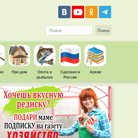
во
Про дом
Охота и
Сделано в
Архив
рыбалка
России