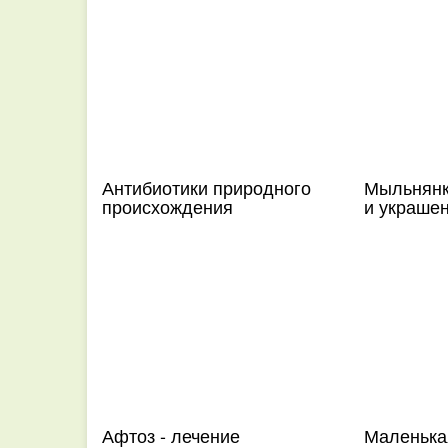
Антибиотики природного
Мыльнянка
происхождения
и украше
Афтоз - лечение
Маленька