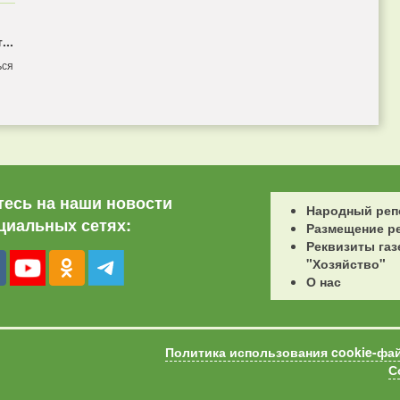
...
ься
есь на наши новости
Народный реп
циальных сетях:
Размещение р
Реквизиты газ
"Хозяйство"
О нас
Политика использования cookie-фа
С