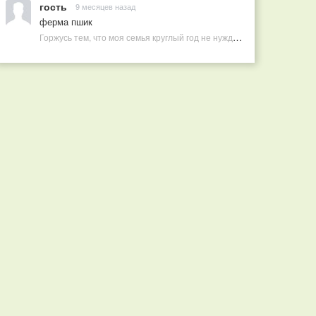
гость
9 месяцев назад
ферма пшик
Горжусь тем, что моя семья круглый год не нуждается в покупных витаминах