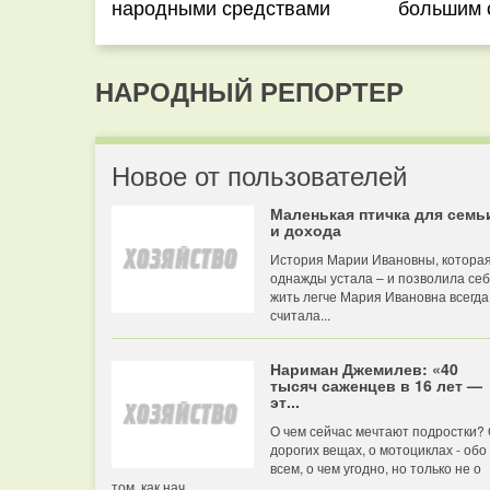
народными средствами
большим 
НАРОДНЫЙ РЕПОРТЕР
Новое от пользователей
Маленькая птичка для семь
и дохода
История Марии Ивановны, котора
однажды устала – и позволила се
жить легче Мария Ивановна всегда
считала...
Нариман Джемилев: «40
тысяч саженцев в 16 лет —
эт...
О чем сейчас мечтают подростки?
дорогих вещах, о мотоциклах - обо
всем, о чем угодно, но только не о
том, как нач...