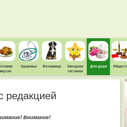
Готовим
Здоровье
Ветеринар
Звездная
Для души
Общест
вкусно
гостиная
с редакцией
нимание! Внимание!