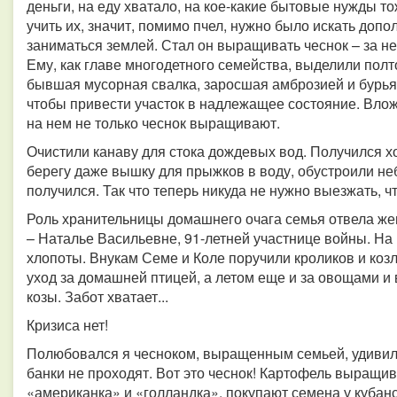
деньги, на еду хватало, на кое-какие бытовые нужды то
учить их, значит, помимо пчел, нужно было искать до
заниматься землей. Стал он выращивать чеснок – за н
Ему, как главе многодетного семейства, выделили полт
бывшая мусорная свалка, заросшая амброзией и бурья
чтобы привести участок в надлежащее состояние. Вложи
на нем не только чеснок выращивают.
Очистили канаву для стока дождевых вод. Получился х
берегу даже вышку для прыжков в воду, обустроили н
получился. Так что теперь никуда не нужно выезжать, ч
Роль хранительницы домашнего очага семья отвела же
– Наталье Васильевне, 91-летней участнице войны. На
хлопоты. Внукам Семе и Коле поручили кроликов и коз
уход за домашней птицей, а летом еще и за овощами и
козы. Забот хватает...
Кризиса нет!
Полюбовался я чесноком, выращенным семьей, удивилс
банки не проходят. Вот это чеснок! Картофель выращ
«американка» и «голландка», покупают семена у кубан