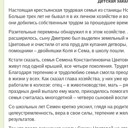
Детская зака
Настоящая крестьянская трудовая семья из станицы Н
Больше трех лет не бывал я в их личном хозяйстве и во
они добились собственным трудом за прошедшее врем
Разительные перемены обнаружил я в этом хозяйстве.
расширилось, сыну Дмитрию был выделен земельный на
Цветовые и очистили от ила пруд для купания детворы
помощники – двойняшки Коля и Сема, в школу пошли.
Кстати сказать, семья Семена Константиновича Цветово
живут под одной крышей, все четыре поколения. Трудят
Благодаря терпению и трудолюбию семья смогла преод
в жизни у всех. Как сказал глава хозяйства, у них уже
работали в колхозе: отец – в животноводстве, мать – р
праздных дней выпало ему мало, приходилось помогать
семья считалась многодетной – четверо сыновей воспи
Со школьных лет Семен крепко уяснил, глядя на родите
целеустремленность, вера в свои силы, терпение и жел
результатов.