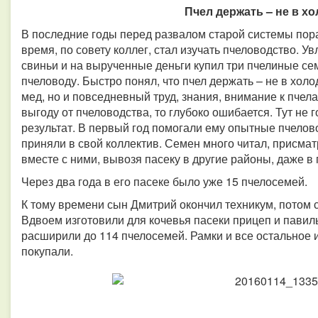
Пчел держать – не в х
В последние годы перед развалом старой системы пор
время, по совету коллег, стал изучать пчеловодство. 
свиньи и на вырученные деньги купил три пчелиные се
пчеловоду. Быстро понял, что пчел держать – не в холо
мед, но и повседневный труд, знания, внимание к пчел
выгоду от пчеловодства, то глубоко ошибается. Тут не 
результат. В первый год помогали ему опытные пчелов
приняли в свой коллектив. Семен много читал, присматр
вместе с ними, вывозя пасеку в другие районы, даже в 
Через два года в его пасеке было уже 15 пчелосемей.
К тому времени сын Дмитрий окончил техникум, потом
Вдвоем изготовили для кочевья пасеки прицеп и павил
расширили до 114 пчелосемей. Рамки и все остальное 
покупали.