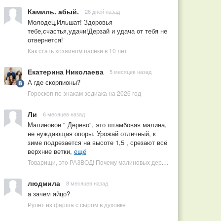
Камиль. абый.
26 дней назад
Молодец,Ильшат! Здоровья
тебе,счастья,удачи!Дерзай и удача от тебя не
отвернется!
Как стать хозяином пасеки в 10 лет
Екатерина Николаева
5 месяцев назад
А где скорпионы?
Гороскоп по знакам зодиака на 2026 год
Ли
6 месяцев назад
Малиновое " Дерево", это штамбовая малина,
не нуждающая опоры. Урожай отличный, к
зиме подрезается на высоте 1,5 , срезают всё
верхние ветки,
ещё
Товарищи, это РАЗВОД! Почему малиновых деревьев не бывает, или Как ушлые продавцы наживаются на мечтах садоводов
людмила
8 месяцев назад
а зачем яйцо?
Рулет из фарша с сыром в духовке