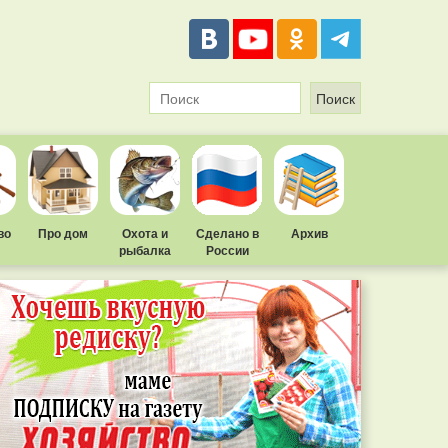
во
Про дом
Охота и
Сделано в
Архив
рыбалка
России