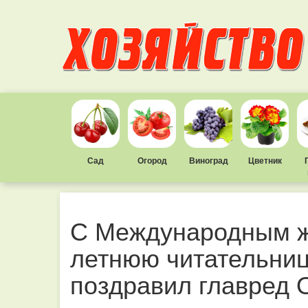
Сад
Огород
Виноград
Цветник
С Международным ж
летнюю читательниц
поздравил главред 