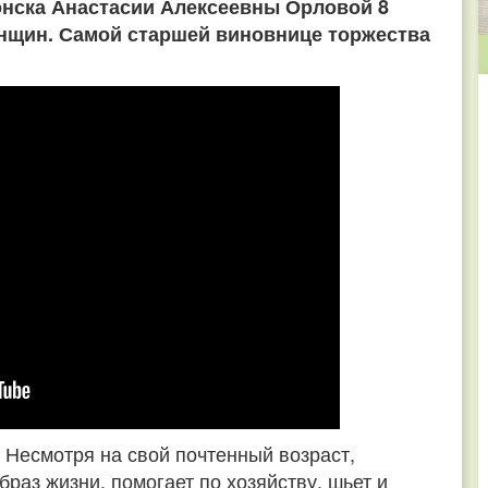
онска Анастасии Алексеевны Орловой 8
нщин. Самой старшей виновнице торжества
 Несмотря на свой почтенный возраст,
раз жизни, помогает по хозяйству, шьет и