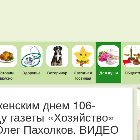
Готовим
Здоровье
Ветеринар
Звездная
Для души
Общест
вкусно
гостиная
енским днем 106-
у газеты «Хозяйство»
Олег Пахолков. ВИДЕО