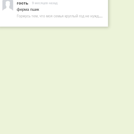
гость
9 месяцев назад
ферма пшик
Горжусь тем, что моя семья круглый год не нуждается в покупных витаминах