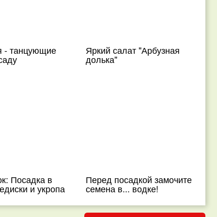
я - танцующие
Яркий салат "Арбузная
саду
долька"
к: Посадка в
Перед посадкой замочите
едиски и укропа
семена в... водке!