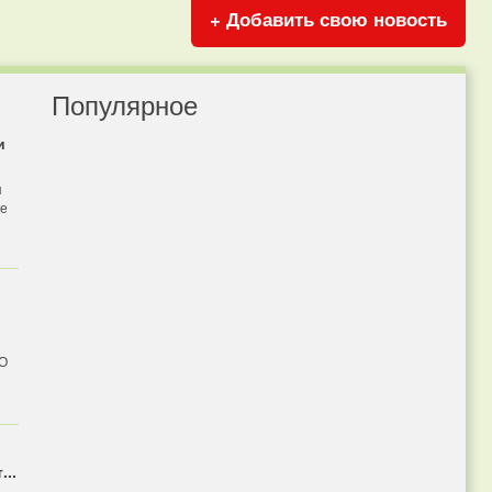
+ Добавить свою новость
Популярное
и
я
бе
 О
...