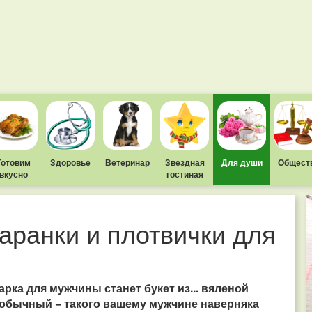
Готовим
Здоровье
Ветеринар
Звездная
Для души
Общест
вкусно
гостиная
аранки и плотвички для
ка для мужчины станет букет из... вяленой
обычный − такого вашему мужчине наверняка