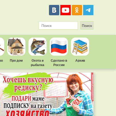
во
Про дом
Охота и
Сделано в
Архив
рыбалка
России