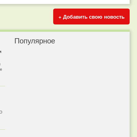
+ Добавить свою новость
Популярное
и
я
бе
 О