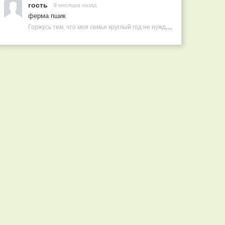
гость
9 месяцев назад
ферма пшик
Горжусь тем, что моя семья круглый год не нуждается в покупных витаминах