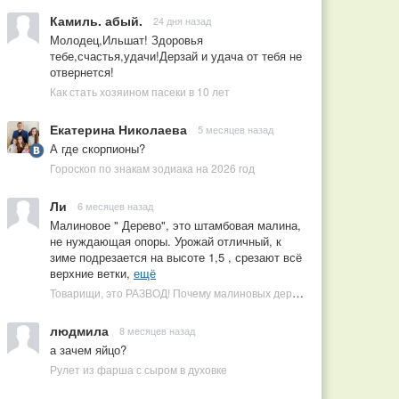
Камиль. абый.
24 дня назад
Молодец,Ильшат! Здоровья
тебе,счастья,удачи!Дерзай и удача от тебя не
отвернется!
Как стать хозяином пасеки в 10 лет
Екатерина Николаева
5 месяцев назад
А где скорпионы?
Гороскоп по знакам зодиака на 2026 год
Ли
6 месяцев назад
Малиновое " Дерево", это штамбовая малина,
не нуждающая опоры. Урожай отличный, к
зиме подрезается на высоте 1,5 , срезают всё
верхние ветки,
ещё
Товарищи, это РАЗВОД! Почему малиновых деревьев не бывает, или Как ушлые продавцы наживаются на мечтах садоводов
людмила
8 месяцев назад
а зачем яйцо?
Рулет из фарша с сыром в духовке