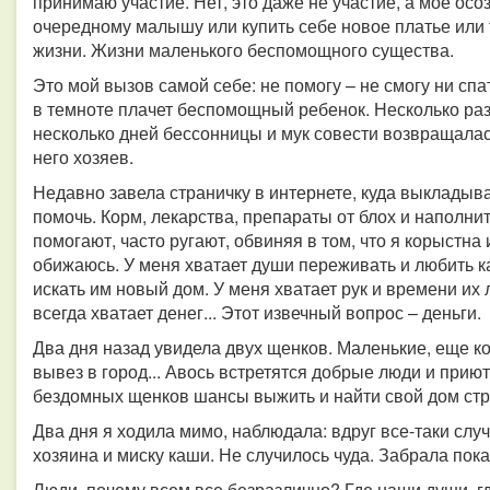
принимаю участие. Нет, это даже не участие, а мое ос
очередному малышу или купить себе новое платье или
жизни. Жизни маленького беспомощного существа.
Это мой вызов самой себе: не помогу – не смогу ни спать
в темноте плачет беспомощный ребенок. Несколько раз
несколько дней бессонницы и мук совести возвращалас
него хозяев.
Недавно завела страничку в интернете, куда выклады
помочь.
Корм, лекарства, препараты от блох и наполни
помогают, часто ругают, обвиняя в том, что я корыстна
обижаюсь. У меня хватает души переживать и любить к
искать им новый дом. У меня хватает рук и времени их 
всегда хватает денег... Этот извечный вопрос – деньги.
Два дня назад увидела двух щенков. Маленькие, еще ко
вывез в город... Авось встретятся добрые люди и приютя
бездомных щенков шансы выжить и найти свой дом стр
Два дня я ходила мимо, наблюдала: вдруг все-таки случ
хозяина и миску каши. Не случилось чуда. Забрала пока
Люди, почему всем все безразлично? Где наши души, гд