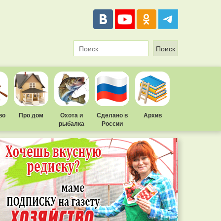
во
Про дом
Охота и
Сделано в
Архив
рыбалка
России