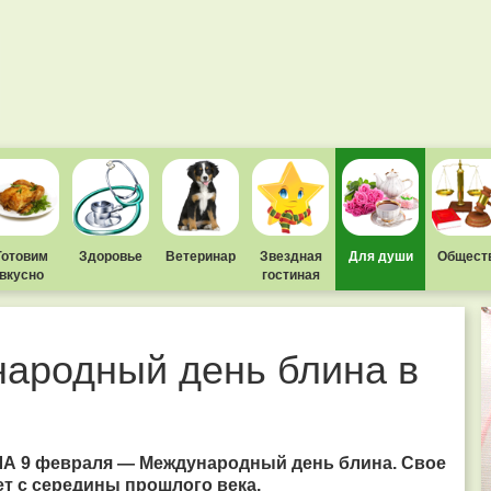
Готовим
Здоровье
Ветеринар
Звездная
Для души
Общест
вкусно
гостиная
ародный день блина в
ША 9 февраля — Международный день блина. Свое
ет с середины прошлого века.