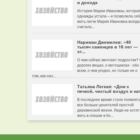
и дохода
История Марии Ивановны, котора
однажды устала – и позволила се
жить легче Мария Ивановна всегда
считала...
Нариман Джемилев: «40
тысяч саженцев в 16 лет —
эт...
О чем сейчас мечтают подростки?
дорогих вещах, о мотоциклах - обо
всем, о чем угодно, но только не о
том, как нач...
Татьяна Легкая: «Дом с
печкой, чистый воздух и нат
В последнее время стало появлят
все больше ценителей простой
деревенской жизни. Люди не хотят
жить в спешке в бо...