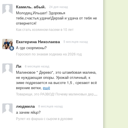
Камиль. абый.
24 дня назад
Молодец,Ильшат! Здоровья
тебе,счастья,удачи!Дерзай и удача от тебя не
отвернется!
Как стать хозяином пасеки в 10 лет
Екатерина Николаева
5 месяцев назад
А где скорпионы?
Гороскоп по знакам зодиака на 2026 год
Ли
6 месяцев назад
Малиновое " Дерево", это штамбовая малина,
не нуждающая опоры. Урожай отличный, к
зиме подрезается на высоте 1,5 , срезают всё
верхние ветки,
ещё
Товарищи, это РАЗВОД! Почему малиновых деревьев не бывает, или Как ушлые продавцы наживаются на мечтах садоводов
людмила
8 месяцев назад
а зачем яйцо?
Рулет из фарша с сыром в духовке