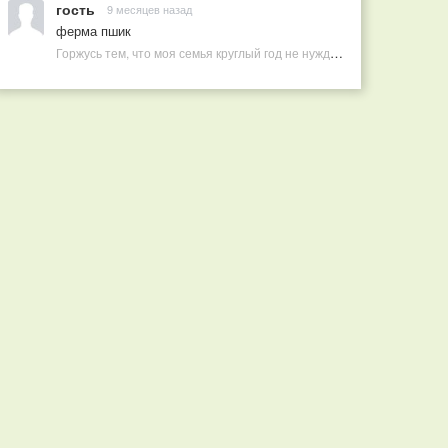
гость
9 месяцев назад
ферма пшик
Горжусь тем, что моя семья круглый год не нуждается в покупных витаминах